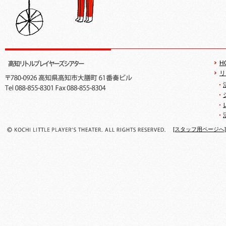
H
リ
[スタッフ用ページへ]