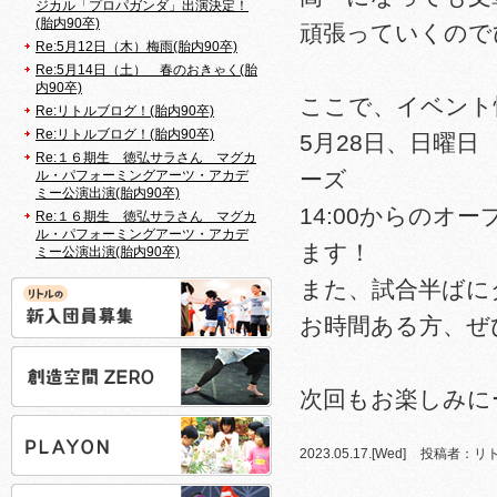
ジカル「プロパガンダ」出演決定！
(胎内90卒)
頑張っていくので
Re:5月12日（木）梅雨(胎内90卒)
Re:5月14日（土） 春のおきゃく(胎
内90卒)
ここで、イベント
Re:リトルブログ！(胎内90卒)
Re:リトルブログ！(胎内90卒)
5月28日、日曜日
Re:１６期生 徳弘サラさん マグカ
ーズ
ル・パフォーミングアーツ・アカデ
ミー公演出演(胎内90卒)
14:00からの
Re:１６期生 徳弘サラさん マグカ
ル・パフォーミングアーツ・アカデ
ます！
ミー公演出演(胎内90卒)
また、試合半ばに
お時間ある方、ぜひ
次回もお楽しみに
2023.05.17.[Wed]
投稿者：リ