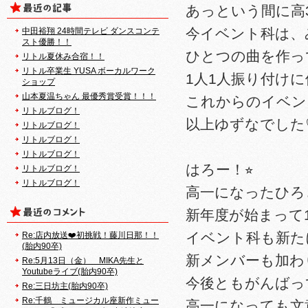
あっという間に高
今イベント科は、
中田裕翔 24時間テレビ ダンスコンテ
スト優勝！！
ひとつの曲を作っ
リトル夏休み合宿！！
リトル卒業生 YUSA ボーカルワーク
1人1人振り付け
ショップ
山本夏温ちゃん 最優秀賞受賞！！！
これからのイベン
リトルブログ！
以上ゆずなでした
リトルブログ！
リトルブログ！
リトルブログ！
はろー！⭐︎
リトルブログ！
リトルブログ！
高一になったひろ
新年度が始まって
イベント科も新た
Re:店内放送❤️初挑戦！藤川日那！！
(胎内90卒)
新メンバーも加わ
Re:5月13日（金） MIKA先生と
Youtubeライブ(胎内90卒)
今後ともがんばっ
Re:三日坊主(胎内90卒)
Re:千鶴 ミュージカル座新作ミュー
高一になっても文